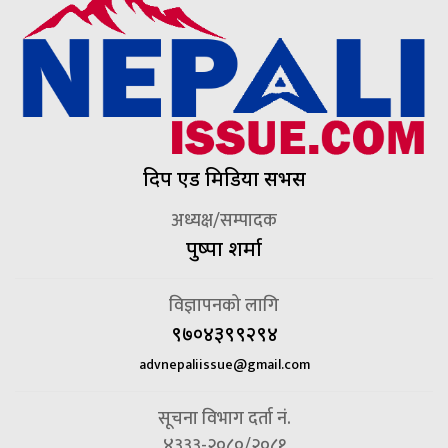
दिप एड मिडिया सर्भिस
अध्यक्ष/सम्पादक
पुष्पा शर्मा
विज्ञापनको लागि
९७०४३९९२९४
advnepaliissue@gmail.com
सूचना विभाग दर्ता नं.
४३३३-२०८०/२०८१