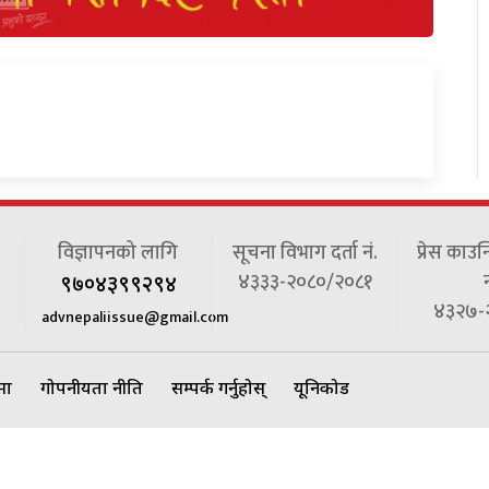
विज्ञापनको लागि
सूचना विभाग दर्ता नं.
प्रेस काउन
४३३३-२०८०/२०८१
न
९७०४३९९२९४
४३२७-
advnepaliissue@gmail.com
ेमा
गोपनीयता नीति
सम्पर्क गर्नुहोस्
यूनिकोड
pali Issue - All rights reserved Nepali Issue Media | Site By :