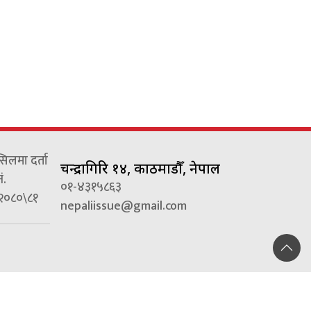
्सिलमा दर्ता
चन्द्रागिरि १४, काठमाडौँ, नेपाल
ं.
०१-४३१५८६३
२०८०\८१
nepaliissue@gmail.com
Appharu