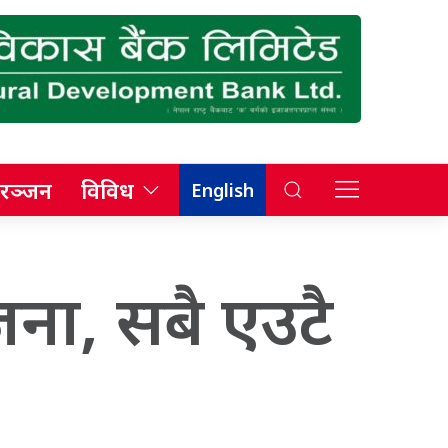
रञ्जन
विविध
English
ना, सबै एउटै