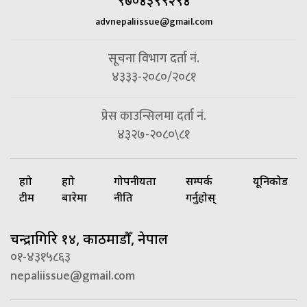
९७०४३९९२९४
advnepaliissue@gmail.com
सूचना विभाग दर्ता नं.
४३३३-२०८०/२०८१
प्रेस काउन्सिलमा दर्ता नं.
४३२७-२०८०\८१
हाम्रो
हाम्रो
गोपनीयता
सम्पर्क
यूनिकोड
टीम
बारेमा
नीति
गर्नुहोस्
चन्द्रागिरि १४, काठमाडौँ, नेपाल
०१-४३१५८६३
nepaliissue@gmail.com