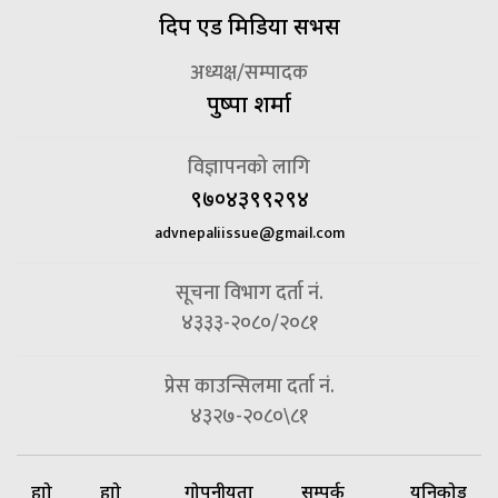
दिप एड मिडिया सर्भिस
अध्यक्ष/सम्पादक
पुष्पा शर्मा
विज्ञापनको लागि
९७०४३९९२९४
advnepaliissue@gmail.com
सूचना विभाग दर्ता नं.
४३३३-२०८०/२०८१
प्रेस काउन्सिलमा दर्ता नं.
४३२७-२०८०\८१
हाम्रो
हाम्रो
गोपनीयता
सम्पर्क
यूनिकोड