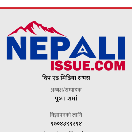
दिप एड मिडिया सर्भिस
अध्यक्ष/सम्पादक
पुष्पा शर्मा
विज्ञापनको लागि
९७०४३९९२९४