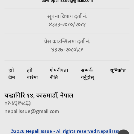
advnepaliissue@gmail.com
सूचना विभाग दर्ता नं.
४३३३-२०८०/२०८१
प्रेस काउन्सिलमा दर्ता नं.
४३२७-२०८०\८१
हाम्रो
हाम्रो
गोपनीयता
सम्पर्क
यूनिकोड
टीम
बारेमा
नीति
गर्नुहोस्
चन्द्रागिरि १४, काठमाडौँ, नेपाल
०१-४३१५८६३
nepaliissue@gmail.com
©2026 Nepali Issue - All rights reserved Nepali Issue