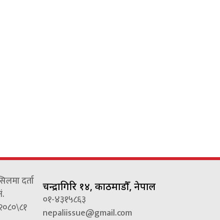
्सिलमा दर्ता
चन्द्रागिरि १४, काठमाडौँ, नेपाल
ं.
०१-४३१५८६३
२०८०\८१
nepaliissue@gmail.com