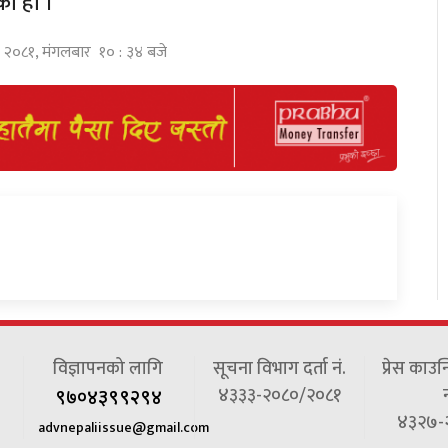
को हो ।
िर २०८१, मंगलबार १० : ३४ बजे
विज्ञापनको लागि
सूचना विभाग दर्ता नं.
प्रेस काउन
४३३३-२०८०/२०८१
न
९७०४३९९२९४
४३२७-
advnepaliissue@gmail.com