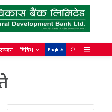
रञ्जन
विविध
English
ते