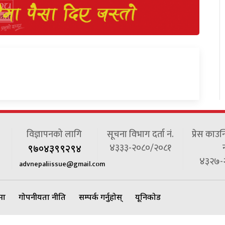
विज्ञापनको लागि
सूचना विभाग दर्ता नं.
प्रेस काउन
४३३३-२०८०/२०८१
न
९७०४३९९२९४
४३२७-
advnepaliissue@gmail.com
ेमा
गोपनीयता नीति
सम्पर्क गर्नुहोस्
यूनिकोड