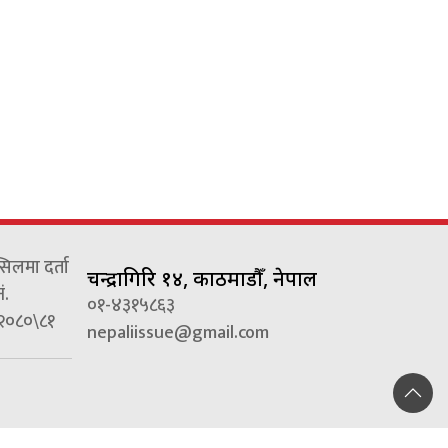
्सिलमा दर्ता
चन्द्रागिरि १४, काठमाडौँ, नेपाल
ं.
०१-४३१५८६३
२०८०\८१
nepaliissue@gmail.com