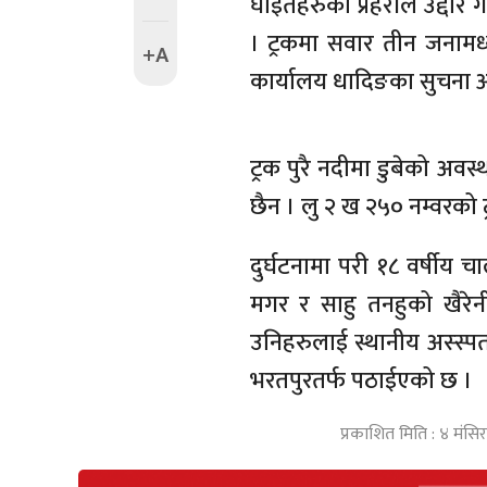
घाईतेहरुको प्रहरीले उद्द
। ट्रकमा सवार तीन जनामध्
+A
कार्यालय धादिङका सुचना अ
ट्रक पुरै नदीमा डुबेको अव
छैन । लु २ ख २५० नम्वरको ट्
दुर्घटनामा परी १८ वर्षी
मगर र साहु तनहुको खैरेन
उनिहरुलाई स्थानीय अस्स
भरतपुरतर्फ पठाईएको छ ।
प्रकाशित मिति : ४ मंस