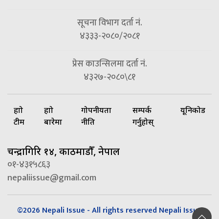
सूचना विभाग दर्ता नं.
४३३३-२०८०/२०८१
प्रेस काउन्सिलमा दर्ता नं.
४३२७-२०८०\८१
हाम्रो
हाम्रो
गोपनीयता
सम्पर्क
यूनिकोड
टीम
बारेमा
नीति
गर्नुहोस्
चन्द्रागिरि १४, काठमाडौँ, नेपाल
०१-४३१५८६३
nepaliissue@gmail.com
©2026 Nepali Issue - All rights reserved Nepali Issue