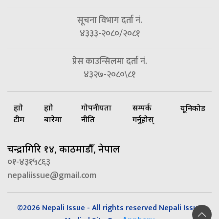
सूचना विभाग दर्ता नं.
४३३३-२०८०/२०८१
प्रेस काउन्सिलमा दर्ता नं.
४३२७-२०८०\८१
हाम्रो
हाम्रो
गोपनीयता
सम्पर्क
यूनिकोड
टीम
बारेमा
नीति
गर्नुहोस्
चन्द्रागिरि १४, काठमाडौँ, नेपाल
०१-४३१५८६३
nepaliissue@gmail.com
©2026 Nepali Issue - All rights reserved Nepali Issue