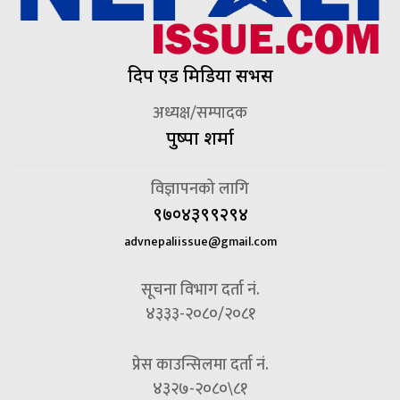
दिप एड मिडिया सर्भिस
अध्यक्ष/सम्पादक
पुष्पा शर्मा
विज्ञापनको लागि
९७०४३९९२९४
advnepaliissue@gmail.com
सूचना विभाग दर्ता नं.
४३३३-२०८०/२०८१
प्रेस काउन्सिलमा दर्ता नं.
४३२७-२०८०\८१