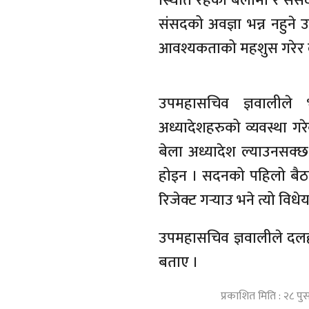
स्थिति रहेको बेलामा र सं
संसदको अवज्ञा भन्न नहुने उ
आवश्यकताको महशुस गरेर 
उपमहासचिव ज्ञवालीले
अध्यादेशहरुको व्यवस्था 
बेला अध्यादेश ल्याउनसक्
होइन । सदनको पहिलो बैठकमै
रिजेक्ट गर्‍याउ भने त्यो विधे
उपमहासचिव ज्ञवालीले दलहर
बताए ।
प्रकाशित मिति : २८ प