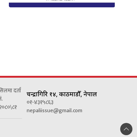
्सिलमा दर्ता
चन्द्रागिरि १४, काठमाडौँ, नेपाल
ं.
०१-४३१५८६३
२०८०\८१
nepaliissue@gmail.com