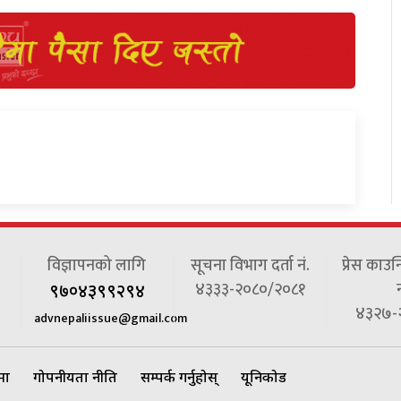
विज्ञापनको लागि
सूचना विभाग दर्ता नं.
प्रेस काउन
४३३३-२०८०/२०८१
न
९७०४३९९२९४
४३२७-
advnepaliissue@gmail.com
ेमा
गोपनीयता नीति
सम्पर्क गर्नुहोस्
यूनिकोड