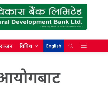
रञ्जन
विविध
English
ि आयोगबाट