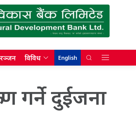
रञ्जन
विविध
English
मण गर्ने दुईजना