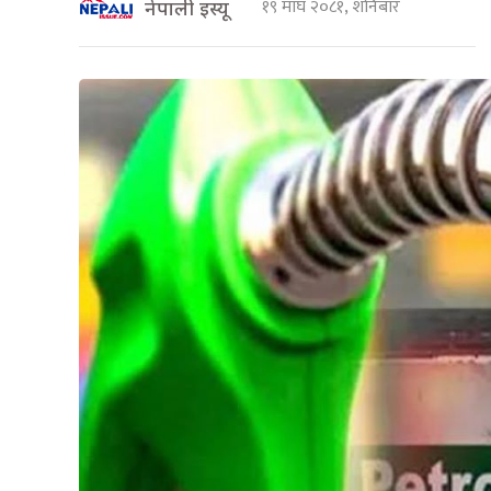
१९ माघ २०८१, शनिबार
नेपाली इस्यू