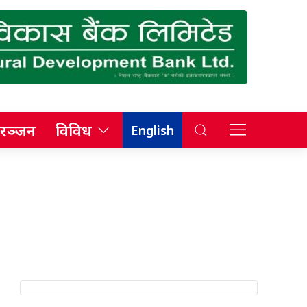
रञ्जन
विविध
English