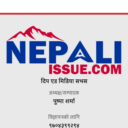
दिप एड मिडिया सर्भिस
अध्यक्ष/सम्पादक
पुष्पा शर्मा
विज्ञापनको लागि
९७०४३९९२९४