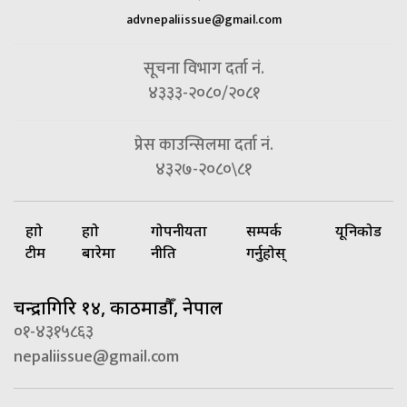
advnepaliissue@gmail.com
सूचना विभाग दर्ता नं.
४३३३-२०८०/२०८१
प्रेस काउन्सिलमा दर्ता नं.
४३२७-२०८०\८१
हाम्रो
हाम्रो
गोपनीयता
सम्पर्क
यूनिकोड
टीम
बारेमा
नीति
गर्नुहोस्
चन्द्रागिरि १४, काठमाडौँ, नेपाल
०१-४३१५८६३
nepaliissue@gmail.com