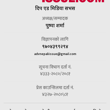
दिप एड मिडिया सर्भिस
अध्यक्ष/सम्पादक
पुष्पा शर्मा
विज्ञापनको लागि
९७०४३९९२९४
advnepaliissue@gmail.com
सूचना विभाग दर्ता नं.
४३३३-२०८०/२०८१
प्रेस काउन्सिलमा दर्ता नं.
४३२७-२०८०\८१