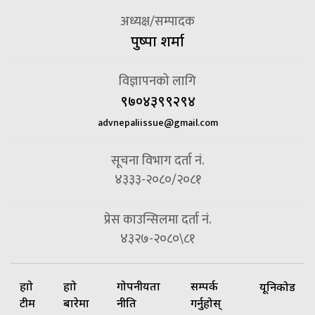
अध्यक्ष/सम्पादक
पुष्पा शर्मा
विज्ञापनको लागि
९७०४३९९२९४
advnepaliissue@gmail.com
सूचना विभाग दर्ता नं.
४३३३-२०८०/२०८१
प्रेस काउन्सिलमा दर्ता नं.
४३२७-२०८०\८१
हाम्रो
हाम्रो
गोपनीयता
सम्पर्क
यूनिकोड
टीम
बारेमा
नीति
गर्नुहोस्