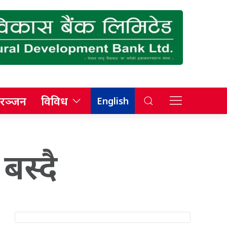
रञ्जन
विविध
English
बस्दै