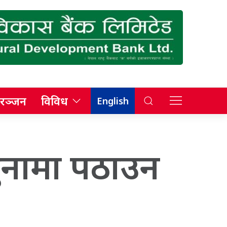
रञ्जन
विविध
English
ुनामा पठाउन