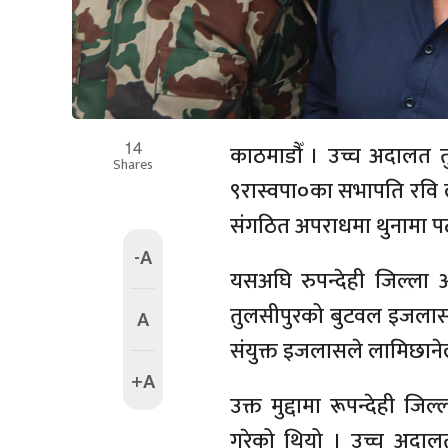
14
काठमाडौँ । उच्च अदालत तुल
Shares
९रास्वपा०का सभापति रवि ल
संगठित अपराधमा थुनामा प
-A
यसअघि रुपन्देही जिल्ला 
तुलसीपुरको बुटवल इजलासक
A
संयुक्त इजलासले लामिछाने
+A
उक्त मुद्दामा रूपन्देही 
गरेको थियो । उच्च अदालत