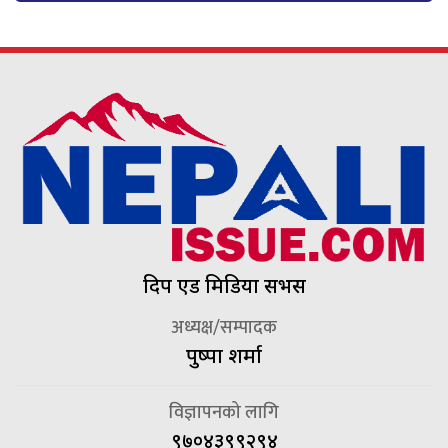
दिप एड मिडिया सर्भिस
अध्यक्ष/सम्पादक
पुष्पा शर्मा
विज्ञापनको लागि
९७०४३९९२९४