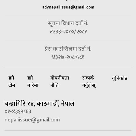
advnepaliissue@gmail.com
सूचना विभाग दर्ता नं.
४३३३-२०८०/२०८१
प्रेस काउन्सिलमा दर्ता नं.
४३२७-२०८०\८१
हाम्रो
हाम्रो
गोपनीयता
सम्पर्क
यूनिकोड
टीम
बारेमा
नीति
गर्नुहोस्
चन्द्रागिरि १४, काठमाडौँ, नेपाल
०१-४३१५८६३
nepaliissue@gmail.com