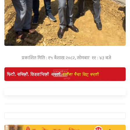
प्रकाशित मिति : १५ बैशाख २०८२, सोमबार ११ : ४३ बजे