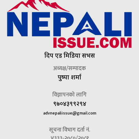
दिप एड मिडिया सर्भिस
अध्यक्ष/सम्पादक
पुष्पा शर्मा
विज्ञापनको लागि
९७०४३९९२९४
advnepaliissue@gmail.com
सूचना विभाग दर्ता नं.
४३३३-२०८०/२०८१