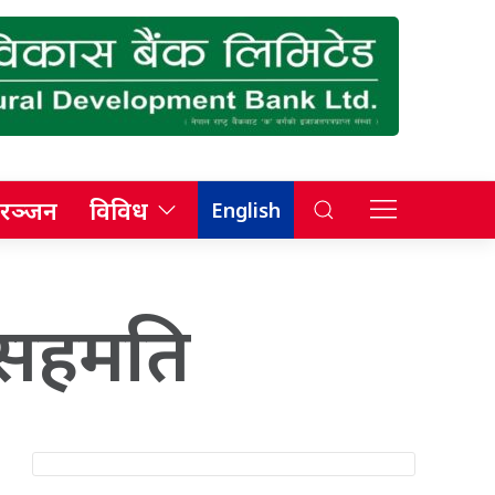
रञ्जन
विविध
English
 सहमति