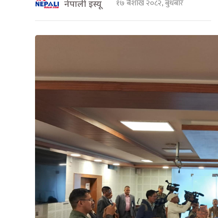
१७ बैशाख २०८२, बुधबार
नेपाली इस्यू