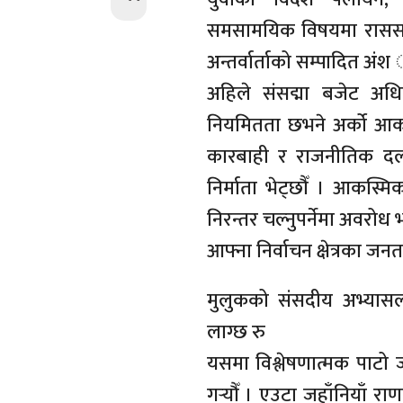
समसामयिक विषयमा राससका
अन्तर्वार्ताको सम्पादित अंश 
अहिले संसद्मा बजेट अधि
नियमितता छभने अर्को आक
कारबाही र राजनीतिक दलह
निर्माता भेट्छौँ । आकस्म
निरन्तर चल्नुपर्नेमा अवरोध
आफ्ना निर्वाचन क्षेत्रका
मुलुकको संसदीय अभ्यासला
लाग्छ रु
यसमा विश्लेषणात्मक पाटो
गर्‍यौँ । एउटा जहाँनियाँ राण