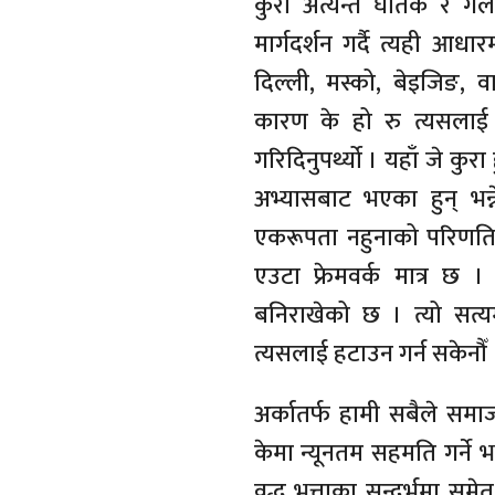
कुरा अत्यन्त घातक र ग
मार्गदर्शन गर्दै त्यही आध
दिल्ली, मस्को, बेइजिङ,
कारण के हो रु त्यसलाई पन
गरिदिनुपर्थ्यो । यहाँ जे 
अभ्यासबाट भएका हुन् भन्ने 
एकरूपता नहुनाको परिणति ह
एउटा फ्रेमवर्क मात्र छ 
बनिराखेको छ । त्यो सत्
त्यसलाई हटाउन गर्न सकेनौँ 
अर्कातर्फ हामी सबैले समा
केमा न्यूनतम सहमति गर्ने भ
वृद्ध भत्ताका सन्दर्भमा सम