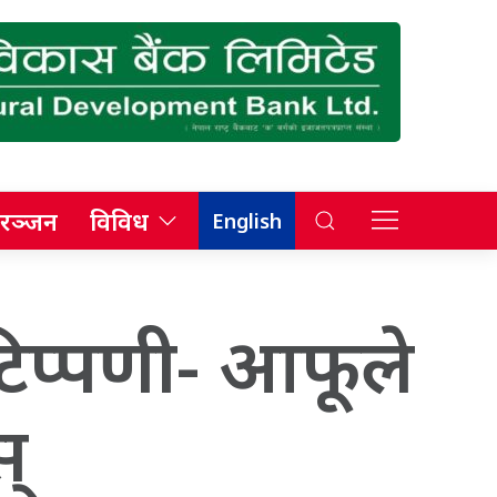
रञ्जन
विविध
English
टिप्पणी- आफूले
्