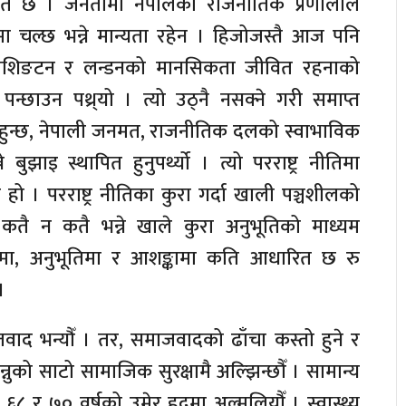
लत छ । जनतामा नेपालको राजनीतिक प्रणालीले
ारमा चल्छ भन्ने मान्यता रहेन । हिजोजस्तै आज पनि
 वाशिङटन र लन्डनको मानसिकता जीवित रहनाको
्छाउन पथ्र्यो । त्यो उठ्नै नसक्ने गरी समाप्त
कुरा हुन्छ, नेपाली जनमत, राजनीतिक दलको स्वाभाविक
बुझाइ स्थापित हुनुपर्थ्यो । त्यो परराष्ट्र नीतिमा
ो । परराष्ट्र नीतिका कुरा गर्दा खाली पञ्चशीलको
। कतै न कतै भन्ने खाले कुरा अनुभूतिको माध्यम
यमा, अनुभूतिमा र आशङ्कामा कति आधारित छ रु
।
जवाद भन्यौँ । तर, समाजवादको ढाँचा कस्तो हुने र
न्नुको साटो सामाजिक सुरक्षामै अल्झिन्छौँ । सामान्य
ेत ६८ र ७० वर्षको उमेर हदमा अल्मलियौँ । स्वास्थ्य