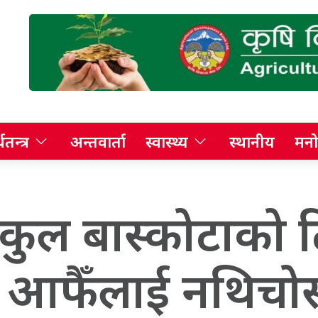
थतन्त्र
अन्तवार्ता
स्वास्थ्य
स्थानीय
मनो
ोकुल बास्कोटाको 
े आफैँलाई नथिचोस