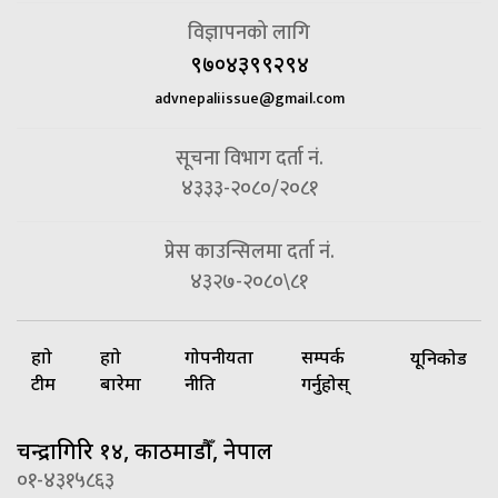
विज्ञापनको लागि
९७०४३९९२९४
advnepaliissue@gmail.com
सूचना विभाग दर्ता नं.
४३३३-२०८०/२०८१
प्रेस काउन्सिलमा दर्ता नं.
४३२७-२०८०\८१
हाम्रो
हाम्रो
गोपनीयता
सम्पर्क
यूनिकोड
टीम
बारेमा
नीति
गर्नुहोस्
चन्द्रागिरि १४, काठमाडौँ, नेपाल
०१-४३१५८६३