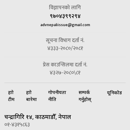
विज्ञापनको लागि
९७०४३९९२९४
advnepaliissue@gmail.com
सूचना विभाग दर्ता नं.
४३३३-२०८०/२०८१
प्रेस काउन्सिलमा दर्ता नं.
४३२७-२०८०\८१
हाम्रो
हाम्रो
गोपनीयता
सम्पर्क
यूनिकोड
टीम
बारेमा
नीति
गर्नुहोस्
चन्द्रागिरि १४, काठमाडौँ, नेपाल
०१-४३१५८६३