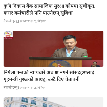
कृषि विकास
बैंक सामाजिक सुरक्षा कोषमा सूचीकृत,
करार कर्मचारीले पनि पाउनेछन् सुविधा
नेपाली इस्यू
| २१ श्रावण २०८३, बिहिबार
निर्मला पन्तको
न्यायबारे अब प्रश्न नगर्न सांसदहरूलाई
गृहमन्त्री गुरुङको आग्रह, उस्टै दिए चेतावनी
नेपाली इस्यू
| २१ श्रावण २०८३, बिहिबार