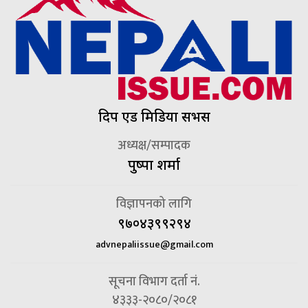
दिप एड मिडिया सर्भिस
अध्यक्ष/सम्पादक
पुष्पा शर्मा
विज्ञापनको लागि
९७०४३९९२९४
advnepaliissue@gmail.com
सूचना विभाग दर्ता नं.
४३३३-२०८०/२०८१