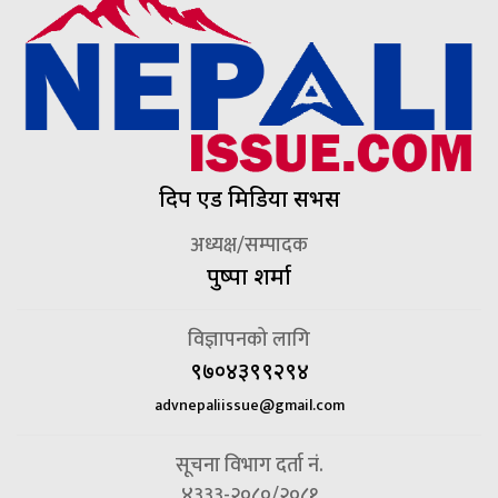
दिप एड मिडिया सर्भिस
अध्यक्ष/सम्पादक
पुष्पा शर्मा
विज्ञापनको लागि
९७०४३९९२९४
advnepaliissue@gmail.com
सूचना विभाग दर्ता नं.
४३३३-२०८०/२०८१