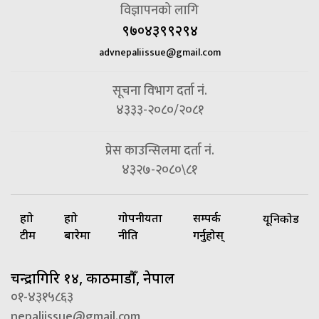
विज्ञापनको लागि
९७०४३९९२९४
advnepaliissue@gmail.com
सूचना विभाग दर्ता नं.
४३३३-२०८०/२०८१
प्रेस काउन्सिलमा दर्ता नं.
४३२७-२०८०\८१
हाम्रो
हाम्रो
गोपनीयता
सम्पर्क
यूनिकोड
टीम
बारेमा
नीति
गर्नुहोस्
चन्द्रागिरि १४, काठमाडौँ, नेपाल
०१-४३१५८६३
nepaliissue@gmail.com