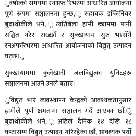
ुवर्षात्को समयमा रनअफ रिभरमा आधारित आयोजना
पूर्ण रूपमा सञ्चालनमा हुन्छ,ु सहायक इन्जिनियर
बुढाथोकीले भने, ुत्यतिबेला हामी ड्याममा पानी
सञ्चित गरेर राख्छौँ र सुक्खायाम सुरु भएसँगै
रनअफरिभरमा आधारित आयोजनाको विद्युत् उत्पादन
घट्छ।ु
सुक्खायाममा कुलेखानी जलविद्युत्का युनिटहरू
सञ्चालनमा आउने उनले बताए।
ुविद्युत भार व्यवस्थापन केन्द्रको आवश्यकतानुसार
हामीले पूर्ण क्षमतामा सञ्चालन गर्दै आएका छौँ,ु
बुढाथोकीले भने, ुअहिले दैनिक १४ देखि १८
घण्टासम्म विद्युत् उत्पादन गरिरहेका छौँ, आवश्यक पर्यो