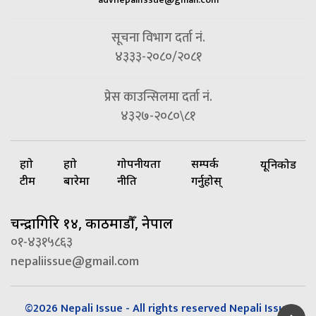
सूचना विभाग दर्ता नं.
४३३३-२०८०/२०८१
प्रेस काउन्सिलमा दर्ता नं.
४३२७-२०८०\८१
हाम्रो
हाम्रो
गोपनीयता
सम्पर्क
यूनिकोड
टीम
बारेमा
नीति
गर्नुहोस्
चन्द्रागिरि १४, काठमाडौँ, नेपाल
०१-४३१५८६३
nepaliissue@gmail.com
©2026 Nepali Issue - All rights reserved Nepali Issue