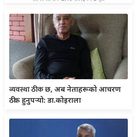
व्यवस्था ठीक
छ, अब नेताहरूको आचरण
ठीक हुनुपर्‍यो: डा.कोइराला