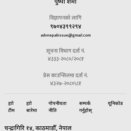
पुष्पा शर्मा
विज्ञापनको लागि
९७०४३९९२९४
advnepaliissue@gmail.com
सूचना विभाग दर्ता नं.
४३३३-२०८०/२०८१
प्रेस काउन्सिलमा दर्ता नं.
४३२७-२०८०\८१
हाम्रो
हाम्रो
गोपनीयता
सम्पर्क
यूनिकोड
टीम
बारेमा
नीति
गर्नुहोस्
चन्द्रागिरि १४, काठमाडौँ, नेपाल