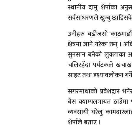
स्थानीय दामु शेर्पाका अन
सर्वसाधरणले खुम्बु छाडिसक
उनीहरु बढीजसो काठमाडौँ 
क्षेत्रमा जाने गरेका छन् । अध
सुनसान बनेको लुक्लाका 
चलिरहँदा पर्यटकले खचाखच
साइट तथा दृश्यावलोकन गर्न
सगरमाथाको प्रवेशद्वार भनेर
बेस क्याम्पलगायत ठाउँम
व्यवसायी घरेलु कामदारला
शेर्पाले बताए ।