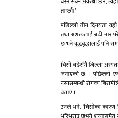
बस्न सक्ने अवस्था छैन, त्
ताप्छौँ।’
पछिल्लो तीन दिनयता यहाँ 
तथा अशक्तलाई बढी मार प
छ भने वृद्धवृद्धालाई पनि सम
चिसो बढेसँगै जिल्ला अस्प
जनाएको छ । पछिल्लो एक स
नसासम्बन्धी रोगका बिरामील
बताए ।
उनले भने, ‘चिसोका कारण बि
भरिभराउ छभने शय्यासमेत ख